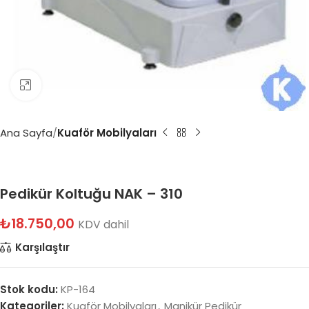
Büyütmek için tıklayın
Ana Sayfa
Kuaför Mobilyaları
Pedikür Koltuğu NAK – 310
₺
18.750,00
KDV dahil
Karşılaştır
Stok kodu:
KP-164
Kategoriler:
Kuaför Mobilyaları
,
Manikür Pedikür