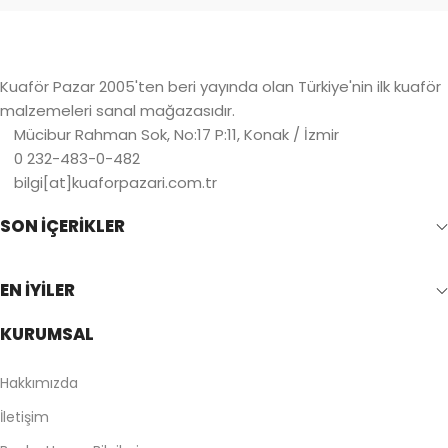
Kuaför Pazar 2005'ten beri yayında olan Türkiye'nin ilk kuaför
malzemeleri sanal mağazasıdır.
Mücibur Rahman Sok, No:17 P:11, Konak / İzmir
0 232-483-0-482
bilgi[at]kuaforpazari.com.tr
SON İÇERİKLER
EN İYİLER
KURUMSAL
Hakkımızda
İletişim