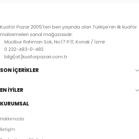
Kuaför Pazar 2005'ten beri yayında olan Türkiye'nin ilk kuaför
malzemeleri sanal mağazasıdır.
Mücibur Rahman Sok, No:17 P:11, Konak / İzmir
0 232-483-0-482
bilgi[at]kuaforpazari.com.tr
SON İÇERİKLER
EN İYİLER
KURUMSAL
Hakkımızda
İletişim