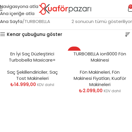
Navigasyona atla
0
Ana içeriğe atla
Ana Sayfa
TURBOBELLA
2 sonucun tümü gösteriliyor
Kenar çubuğunu göster
SICAK
En İyi Saç Düzleştirici
TURBOBELLA ion9000 Fön
Turbobella Maxicare+
Makinesi
Saç Şekillendiriciler
,
Saç
Fön Makineleri
,
Fön
Tost Makineleri
Makinesi Fiyatları
,
Kuaför
₺
14.999,00
Makineleri
KDV dahil
₺
2.099,00
KDV dahil