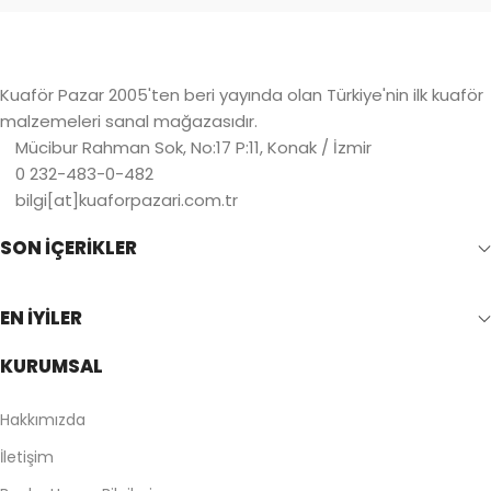
Kuaför Pazar 2005'ten beri yayında olan Türkiye'nin ilk kuaför
malzemeleri sanal mağazasıdır.
Mücibur Rahman Sok, No:17 P:11, Konak / İzmir
0 232-483-0-482
bilgi[at]kuaforpazari.com.tr
SON İÇERİKLER
EN İYİLER
KURUMSAL
Hakkımızda
İletişim