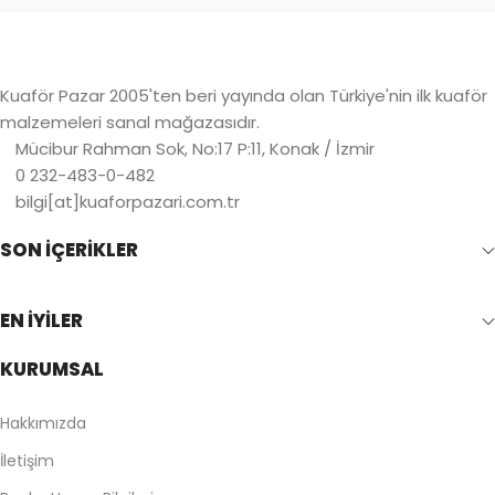
Kuaför Pazar 2005'ten beri yayında olan Türkiye'nin ilk kuaför
malzemeleri sanal mağazasıdır.
Mücibur Rahman Sok, No:17 P:11, Konak / İzmir
0 232-483-0-482
bilgi[at]kuaforpazari.com.tr
SON İÇERİKLER
EN İYİLER
KURUMSAL
Hakkımızda
İletişim