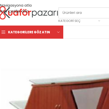
Navigasyona atla
Ana içeriğe atla
KATEGORI SEÇ
KATEGORILERE GÖZ ATIN