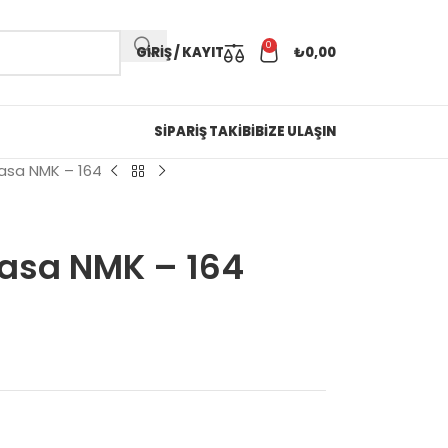
0
GIRIŞ / KAYIT
₺
0,00
SİPARİŞ TAKİBİ
BİZE ULAŞIN
asa NMK – 164
asa NMK – 164