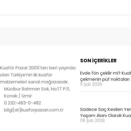
SON İÇERİKLER
Kuaför Pazar 2005'ten beri yayında
Evde fön çekilir mi? Kuaf
olan Türkiye'nin ilk kuaför
çekmenin püf noktaları
malzemeleri sanal mağazasıdır.
11 Şub 2026
Mücibur Rahman Sok, No:17 P:11,
Konak / İzmir
0 232-483-0-482
Sadece Saç Kesilen Yer 
bilgi[at]kuaforpazari.com.tr
Yaşam Alanı Olarak Kuaf
08 Şub 2026