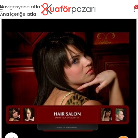
Navigasyona atla
0
Ana içeriğe atla