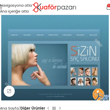
Navigasyona atla
0
Ana içeriğe atla
Büyütmek için tıklayın
Ana Sayfa
Diğer Ürünler