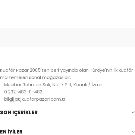
Kuaför Pazar 2005'ten beri yayında olan Türkiye'nin ilk kuaför
malzemeleri sanal mağazasıdır.
Mücibur Rahman Sok, No:17 P:11, Konak / İzmir
0 232-483-0-482
bilgi[at]kuaforpazari.com.tr
SON İÇERİKLER
EN İYİLER