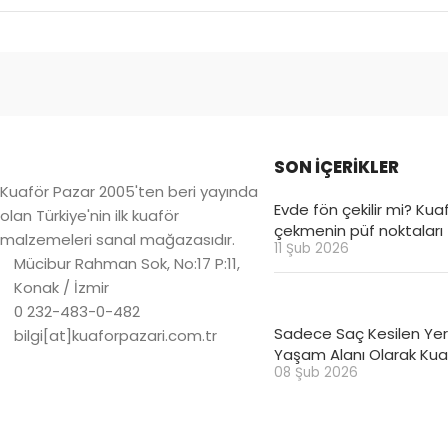
SON İÇERİKLER
Kuaför Pazar 2005'ten beri yayında
Evde fön çekilir mi? Kuaf
olan Türkiye'nin ilk kuaför
çekmenin püf noktaları
malzemeleri sanal mağazasıdır.
11 Şub 2026
Mücibur Rahman Sok, No:17 P:11,
Konak / İzmir
0 232-483-0-482
Sadece Saç Kesilen Yer 
bilgi[at]kuaforpazari.com.tr
Yaşam Alanı Olarak Kuaf
08 Şub 2026