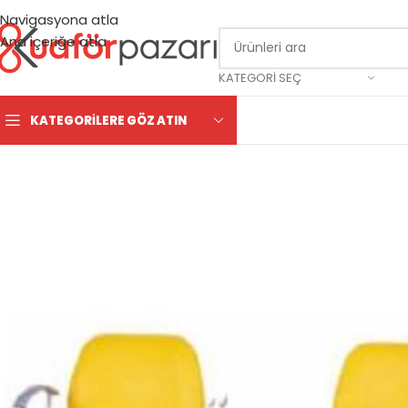
Navigasyona atla
Ana içeriğe atla
KATEGORI SEÇ
KATEGORILERE GÖZ ATIN