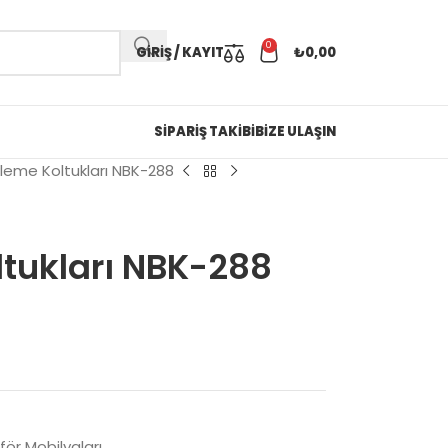
0
GIRIŞ / KAYIT
₺
0,00
SİPARİŞ TAKİBİ
BİZE ULAŞIN
ekleme Koltukları NBK-288
oltukları NBK-288
för Mobilyaları