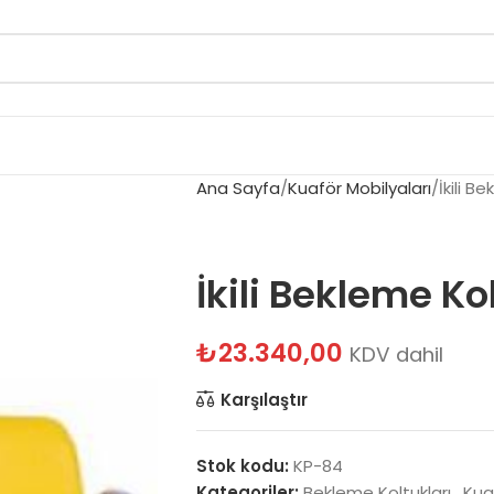
Ana Sayfa
Kuaför Mobilyaları
İkili B
İkili Bekleme K
₺
23.340,00
KDV dahil
Karşılaştır
Stok kodu:
KP-84
Kategoriler:
Bekleme Koltukları
,
Kua