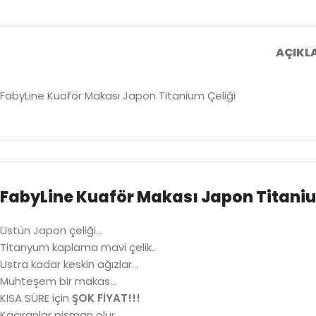
AÇIKL
FabyLine Kuaför Makası Japon Titanium Çeliği
FabyLine Kuaför Makası Japon Titaniu
Üstün Japon çeliği…
Titanyum kaplama mavi çelik..
Ustra kadar keskin ağızlar…
Muhteşem bir makas…
KISA SÜRE için
ŞOK FİYAT!!!
Kaçıranlar pişman olur…