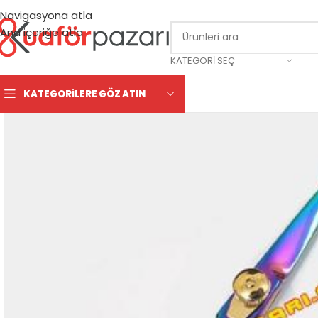
Navigasyona atla
Ana içeriğe atla
KATEGORI SEÇ
KATEGORILERE GÖZ ATIN