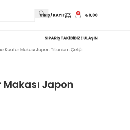
0
GIRIŞ / KAYIT
₺
0,00
SİPARİŞ TAKİBİ
BİZE ULAŞIN
ne Kuaför Makası Japon Titanium Çeliği
r Makası Japon