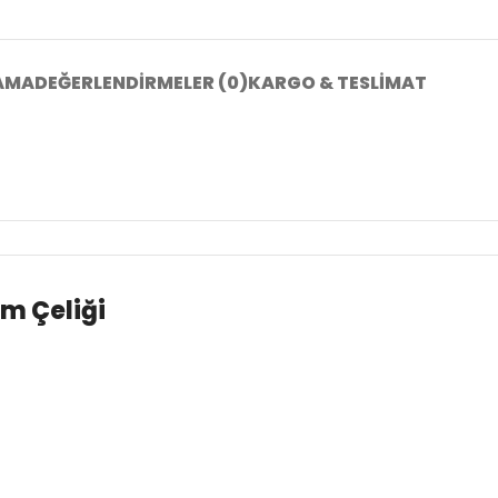
AMA
DEĞERLENDIRMELER (0)
KARGO & TESLIMAT
m Çeliği