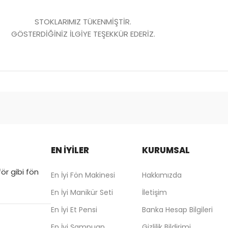
STOKLARIMIZ TÜKENMİŞTİR.
GÖSTERDİĞİNİZ İLGİYE TEŞEKKÜR EDERİZ.
EN İYİLER
KURUMSAL
ör gibi fön
En İyi Fön Makinesi
Hakkımızda
En İyi Manikür Seti
İletişim
En İyi Et Pensi
Banka Hesap Bilgileri
En İyi Şampuan
Gizlilik Bildirimi