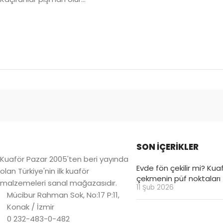
SON İÇERİKLER
Kuaför Pazar 2005'ten beri yayında
Evde fön çekilir mi? Kuaf
olan Türkiye'nin ilk kuaför
çekmenin püf noktaları
malzemeleri sanal mağazasıdır.
11 Şub 2026
Mücibur Rahman Sok, No:17 P:11,
Konak / İzmir
0 232-483-0-482