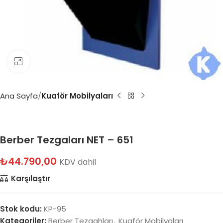
Büyütmek için tıklayın
Ana Sayfa
Kuaför Mobilyaları
Berber Tezgaları NET – 651
₺
44.790,00
KDV dahil
Karşılaştır
Stok kodu:
KP-95
Kategoriler:
Berber Tezgahları
,
Kuaför Mobilyaları