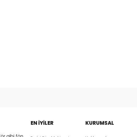
EN İYİLER
KURUMSAL
ör gibi fön