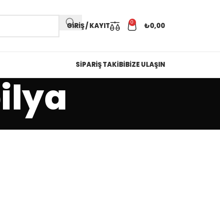
0
GIRIŞ / KAYIT
₺
0,00
SİPARİŞ TAKİBİ
BİZE ULAŞIN
bilya