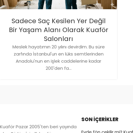
Sadece Saç Kesilen Yer Değil
Bir Yaşam Alanı Olarak Kuaför
Salonları
Meslek hayatımın 20 yılını devirdim. Bu süre
zarfında İstanbul'un en lüks semtlerinden
Anadolu'nun en işlek caddelerine kadar
200'den fa...
SON İÇERİKLER
Kuaför Pazar 2005'ten beri yayında
Evde fön çekilir mi? Kuaf