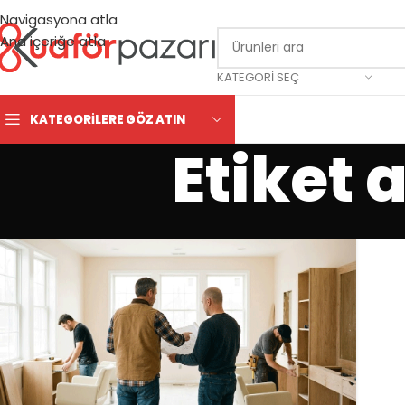
Navigasyona atla
Ana içeriğe atla
KATEGORI SEÇ
KATEGORILERE GÖZ ATIN
Etiket 